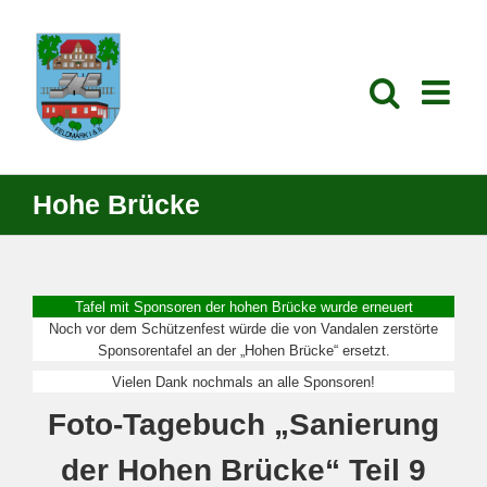
Zum
Inhalt
springen
Hohe Brücke
Tafel mit Sponsoren der hohen Brücke wurde erneuert
Noch vor dem Schützenfest würde die von Vandalen zerstörte
Sponsorentafel an der „Hohen Brücke“ ersetzt.
Vielen Dank nochmals an alle Sponsoren!
Foto-Tagebuch „Sanierung
der Hohen Brücke“ Teil 9