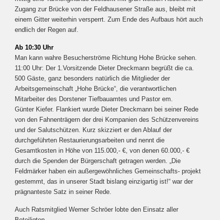
Zugang zur Brücke von der Feldhausener Straße aus, bleibt mit
einem Gitter weiterhin versperrt. Zum Ende des Aufbaus hört auch
endlich der Regen auf.
Ab 10:30 Uhr
Man kann wahre Besucherströme Richtung Hohe Brücke sehen.
11:00 Uhr: Der 1.Vorsitzende Dieter Dreckmann begrüßt die ca.
500 Gäste, ganz besonders natürlich die Mitglieder der
Arbeitsgemeinschaft „Hohe Brücke“, die verantwortlichen
Mitarbeiter des Dorstener Tiefbauamtes und Pastor em.
Günter Kiefer. Flankiert wurde Dieter Dreckmann bei seiner Rede
von den Fahnenträgern der drei Kompanien des Schützenvereins
und der Salutschützen. Kurz skizziert er den Ablauf der
durchgeführten Restaurierungsarbeiten und nennt die
Gesamtkosten in Höhe von 115.000,- €, von denen 60.000,- €
durch die Spenden der Bürgerschaft getragen werden. „Die
Feldmärker haben ein außergewöhnliches Gemeinschafts- projekt
gestemmt, das in unserer Stadt bislang einzigartig ist!“ war der
prägnanteste Satz in seiner Rede.
Auch Ratsmitglied Werner Schröer lobte den Einsatz aller
Beteiligten.