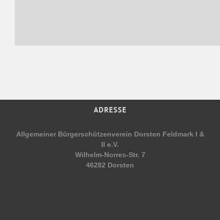
ADRESSE
Allgemeiner Bürgerschützenverein Dorsten Feldmark I &
II e.V.
Wilhelm-Norres-Str. 7
46282 Dorsten