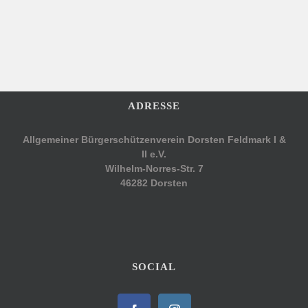
ADRESSE
Allgemeiner Bürgerschützenverein Dorsten Feldmark I &
II e.V.
Wilhelm-Norres-Str. 7
46282 Dorsten
SOCIAL