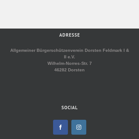
ADRESSE
Allgemeiner Bürgerschützenverein Dorsten Feldmark I &
II e.V.
Wilhelm-Norres-Str. 7
46282 Dorsten
SOCIAL