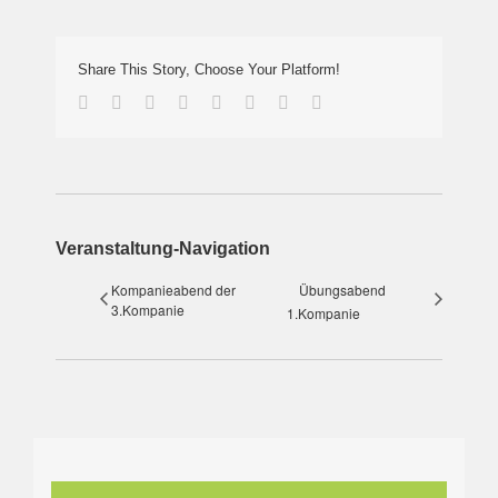
Share This Story, Choose Your Platform!
Facebook
Twitter
Reddit
LinkedIn
Tumblr
Pinterest
Vk
E-
Mail
Veranstaltung-Navigation
Kompanieabend der
Übungsabend
3.Kompanie
1.Kompanie