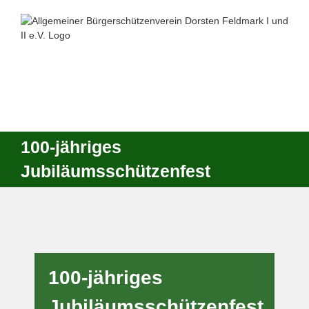
Zum
Inhalt
springen
100-jähriges
Jubiläumsschützenfest
100-jähriges
Jubiläumsschützenfest