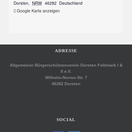
Dorsten
,
NRW
46282
Deutschland
Google Karte anzeigen
ADRESSE
Allgemeiner Bürgerschützenverein Dorsten Feldmark I &
II e.V.
Wilhelm-Norres-Str. 7
46282 Dorsten
SOCIAL