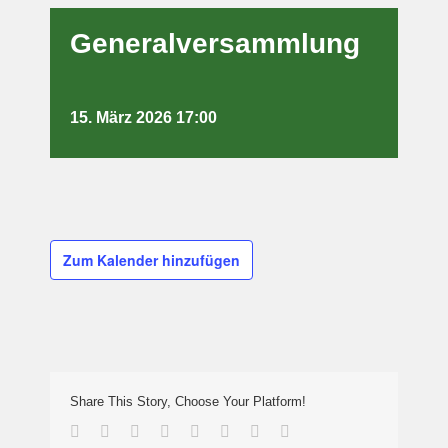
Generalversammlung
15. März 2026 17:00
Zum Kalender hinzufügen
Share This Story, Choose Your Platform!
Facebook
Twitter
Reddit
LinkedIn
Tumblr
Pinterest
Vk
E-
Mail