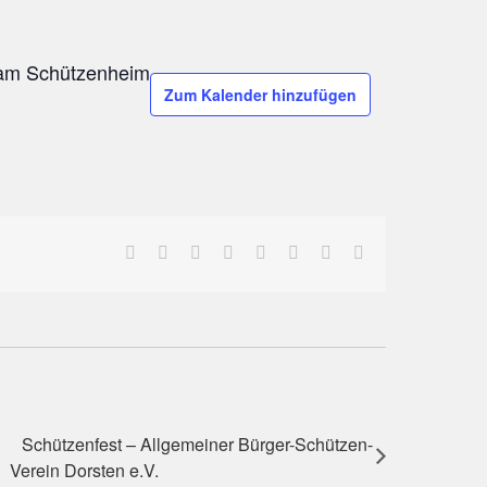
 am Schützenheim
Zum Kalender hinzufügen
Facebook
Twitter
Reddit
LinkedIn
Tumblr
Pinterest
Vk
E-
Mail
Schützenfest – Allgemeiner Bürger-Schützen-
Verein Dorsten e.V.