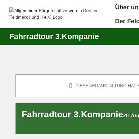
Zum
Über un
Inhalt
springen
Der Fel
Fahrradtour 3.Kompanie
DIESE VERANSTALTUNG HAT 
Fahrradtour 3.Kompanie
20. Au