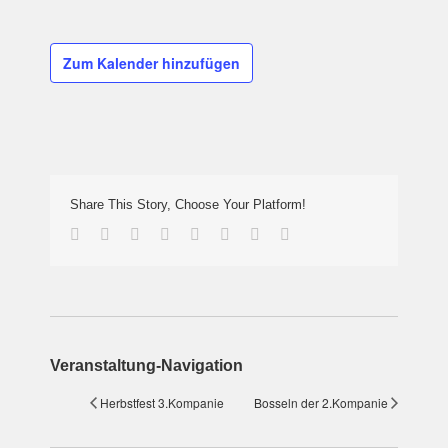
Zum Kalender hinzufügen
Share This Story, Choose Your Platform!
Facebook
Twitter
Reddit
LinkedIn
Tumblr
Pinterest
Vk
E-
Mail
Veranstaltung-Navigation
Herbstfest 3.Kompanie
Bosseln der 2.Kompanie